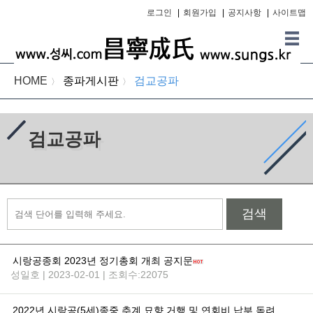
로그인
|
회원가입
|
공지사항
|
사이트맵
HOME
종파게시판
검교공파
〉
〉
검교공파
검색
시랑공종회 2023년 정기총회 개최 공지문
성일호 | 2023-02-01 | 조회수:22075
2022년 시랑공(5세)종중 추계 묘향 거행 및 연회비 납부 독려 등