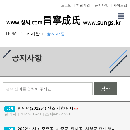
로그인
|
회원가입
|
공지사항
|
사이트맵
HOME
게시판
공지사항
〉
〉
공지사항
검색
임인년(2022년) 선조 시향 안내
관리자 | 2022-10-21 | 조회수:22289
2022년 시조 중윤공, 시중공, 판서공, 찬성공 묘제 행사안내