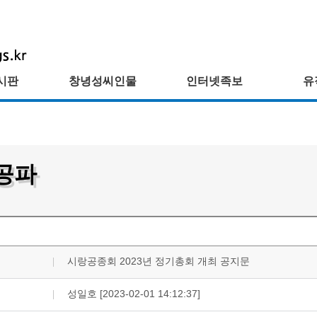
시판
창녕성씨인물
인터넷족보
유
공파
시랑공종회 2023년 정기총회 개최 공지문
성일호 [2023-02-01 14:12:37]