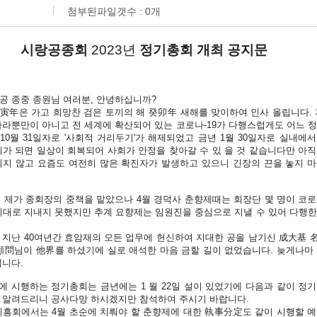
첨부된파일갯수 :
0
개
시랑공종회
2023년
정기총회 개최 공지문
공 종중 종원님 여러분, 안녕하십니까?
年은 가고 희망찬 검은 토끼의 해 癸卯年 새해를 맞이하여 인사 올립니다. 지
나라뿐만이 아니고 전 세계에 확산되어 있는 코로나-19가 다행스럽게도 어느 
년 10월 31일자로 '사회적 거리두기'가 해제되었고 금년 1월 30일자로 실내에
제가 되면 일상이 회복되어 사회가 안정을 찾아갈 수 있 을 것 같습니다만 아
되지 않고 요즘도 여전히 많은 확진자가 발생하고 있으니 긴장의 끈을 놓지 
터 제가 종회장의 중책을 맡았으나 4월 경덕사 춘향제때는 회장단 몇 명이 코
제대로 지내지 못했지만 추계 묘향제는 임원진을 중심으로 지낼 수 있어 다행
 지난 40여년간 효암재의 모든 업무에 헌신하여 지대한 공을 남기신 成大基
顧問님이 他界를 하셨기에 실로 애석한 마음 금할 길이 없었습니다. 늦게나마
빕니다.
에 시행하는 정기총회는 금년에는 1 월 22일 설이 있었기에 다음과 같이 정
 알려드리니 공사다망 하시겠지만 참석하여 주시기 바랍니다.
기흥회에서는 4월 초순에 치뤄야 할 춘향제에 대한 執事分定도 같이 시행할 