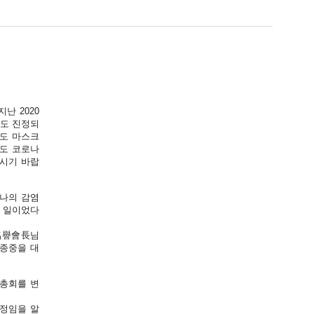
난 2020
정도 진정되
서도 마스크
직도 코로나
마시기 바랍
로나의 감염
한 일이었다
 名譽會長님
 종중을 대
기총회를 변
예정임을 알