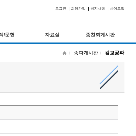
로그인
|
회원가입
|
공지사항
|
사이트맵
적/문헌
자료실
종친회게시판
종파게시판
검교공파
〉
〉