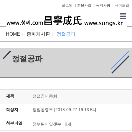
로그인
|
회원가입
|
공지사항
|
사이트맵
HOME
종파게시판
정절공파
〉
〉
정절공파
제목
정절공파종회
작성자
정절공총무 [2018-09-27 19:13:54]
첨부파일
첨부된파일갯수 :
0
개