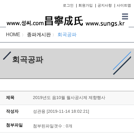
로그인
|
회원가입
|
공지사항
|
사이트맵
HOME
종파게시판
회곡공파
〉
〉
회곡공파
제목
2019년도 음10월 월사공시제 제향행사
작성자
성관용 [2019-11-14 18:02:21]
첨부파일
첨부된파일갯수 :
0
개