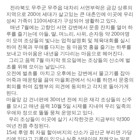
전라북도 무주군 무주읍 대차리 서면부락은 금강 상류의
지역으로 200여 세대가 살고있는 큰 대촌인에 이곳에 우리
성씨 가족이 110여세대가 구성되어 생활하고 있다.
매년 7월에는 고향인 서면 강변에서 문중 잔치를 열어 하
루를 즐기는데 아들, 딸, 며느리, 사위, 손자등 약 200여명
이 모여 조상들의 빛나는 업적설명회 및 체육대회를 실시
하여 친목과 우애를 다지는 등 마음껏 흥을 즐기는 하루를
보내고 아쉬움은 내년을 기다리는 마음으로 헤어진다.
그리고 음력 7월 마지막 토요일에는 조상들의 산소에 벌
초를 위해 모이는 날입니다.
오전에 벌초를 마치고 오후에는 강변에서 물고기를 잡아
어죽과 매운탕을 끓여 마을회관에서 식사를 하면서 문중의
회의를 하여 집행부의 의견에 동의하고 각지로 돌아가게
된다.
마을앞 강 건너편에 30여년 전에 지은 재각 조상들의 신주
를 모시고 매년 음력 10월 5일 시제를 지내며 우리 일족의
우애와 정으로 똘똘 뭉쳐 운영되고 있다.
우리 조상들이 이곳에 살기 시작한것은 지금부터 약300
여년 전쯤 추정된다.
15세 후영 휘 자필 할아버지의 산소가 금산군 부리면 가당
리에 있다고 기록이 있으나 실종 상태이며 전해오는 말로