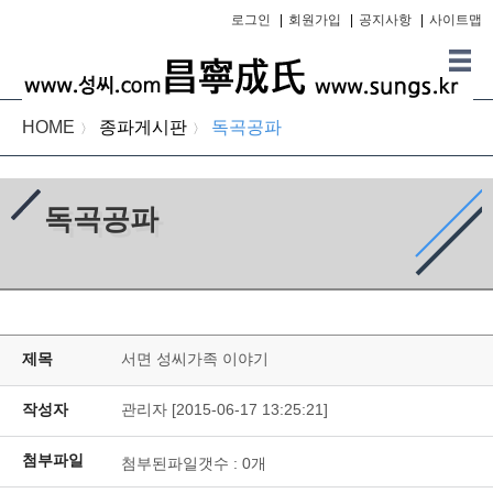
로그인
|
회원가입
|
공지사항
|
사이트맵
HOME
종파게시판
독곡공파
〉
〉
독곡공파
제목
서면 성씨가족 이야기
작성자
관리자 [2015-06-17 13:25:21]
첨부파일
첨부된파일갯수 :
0
개