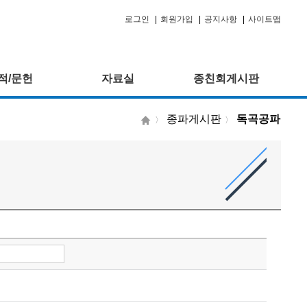
로그인
|
회원가입
|
공지사항
|
사이트맵
적/문헌
자료실
종친회게시판
종파게시판
독곡공파
〉
〉