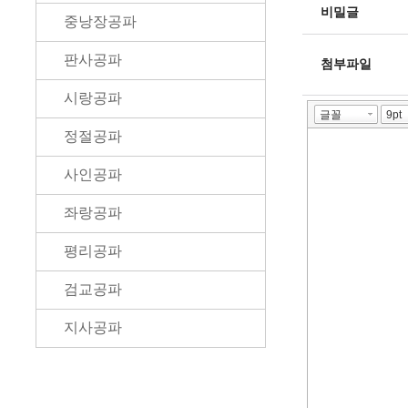
비밀글
중낭장공파
판사공파
첨부파일
시랑공파
정절공파
사인공파
좌랑공파
평리공파
검교공파
지사공파