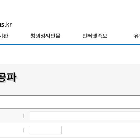
시판
창녕성씨인물
인터넷족보
유
공파