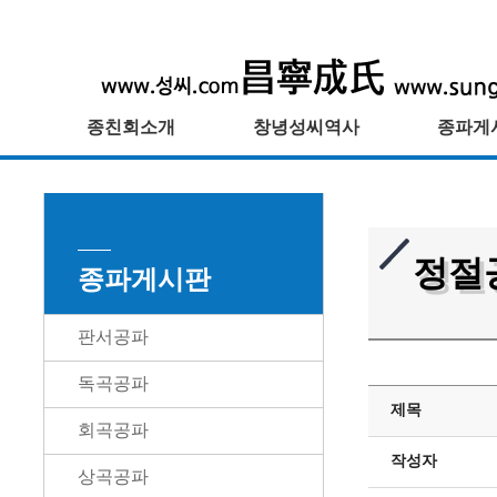
종친회소개
창녕성씨역사
종파게
정절
종파게시판
판서공파
독곡공파
제목
회곡공파
작성자
상곡공파