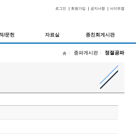
로그인
|
회원가입
|
공지사항
|
사이트맵
적/문헌
자료실
종친회게시판
종파게시판
정절공파
〉
〉