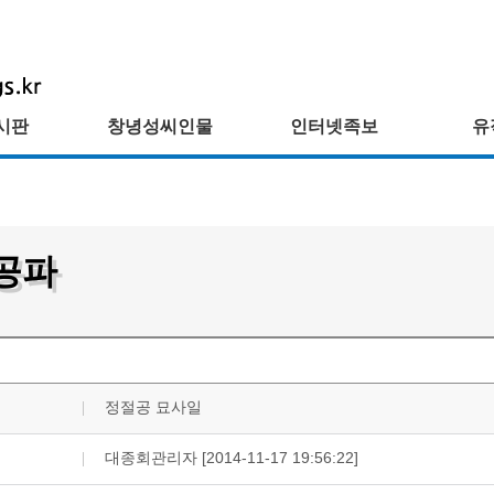
시판
창녕성씨인물
인터넷족보
유
공파
정절공 묘사일
대종회관리자 [2014-11-17 19:56:22]