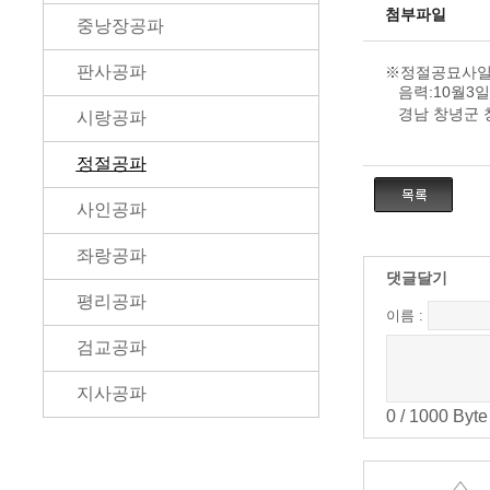
첨부파일
중낭장공파
판사공파
※정절공묘사
음력:10월3일
경남 창녕군 창
시랑공파
정절공파
사인공파
좌랑공파
댓글달기
평리공파
이름 :
검교공파
지사공파
0
/
1000
Byte