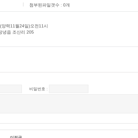
첨부된파일갯수 :
0
개
일
(양력11월24일)오전11시
녕읍 조산리 205
비밀번호 :
이전글
...