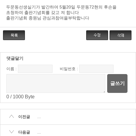
두문동선생실기가 발간하여 5월20일 두문동72현의 후손을
초청하여 출판기념회를 갖고 져 합니다
출판기념회 종원님 관심과참여을부탁합니다
댓글달기
이름 :
비밀번호 :
글쓰기
0
/
1000
Byte
이전글
...
다음글
...