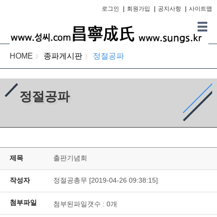
로그인
|
회원가입
|
공지사항
|
사이트맵
HOME
종파게시판
정절공파
〉
〉
정절공파
제목
출판기념회
작성자
정절공총무 [2019-04-26 09:38:15]
첨부파일
첨부된파일갯수 :
0
개