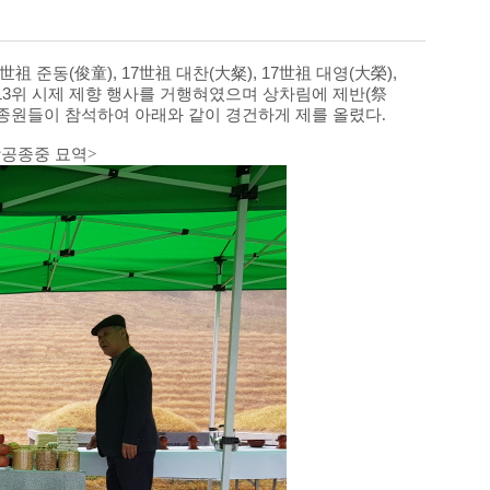
6世祖 준동(俊童), 17世祖 대찬(大粲), 17世祖 대영(大榮),
配位13위 시제 제향 행사를 거행혀였으며 상차림에 제반(祭
많은 종원들이 참석하여 아래와 같이 경건하게
제를 올렸다.
당공종중 묘역>