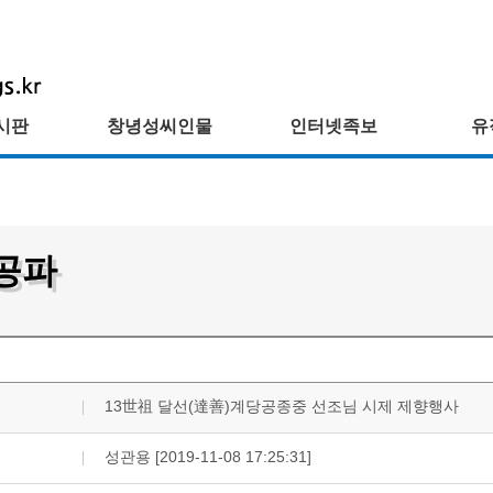
시판
창녕성씨인물
인터넷족보
유
공파
13世祖 달선(達善)계당공종중 선조님 시제 제향행사
성관용 [2019-11-08 17:25:31]