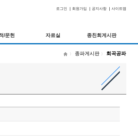
로그인
|
회원가입
|
공지사항
|
사이트맵
적/문헌
자료실
종친회게시판
종파게시판
회곡공파
〉
〉