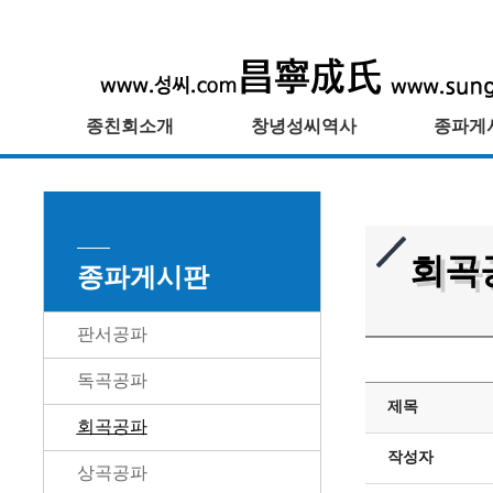
종친회소개
창녕성씨역사
종파게
회곡
종파게시판
판서공파
독곡공파
제목
회곡공파
작성자
상곡공파