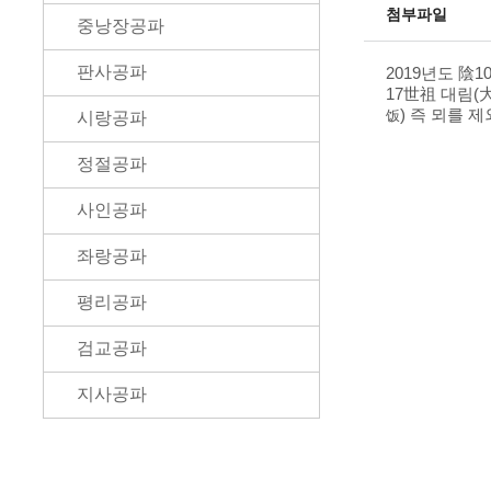
첨부파일
중낭장공파
판사공파
2019년도 陰1
17世祖 대림(
) 즉 뫼를 제
饭
시랑공파
정절공파
사인공파
좌랑공파
평리공파
검교공파
지사공파