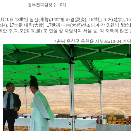
첨부된파일갯수 :
0
개
0月10日 13世祖 달선(達善),14世祖 하경(夏慶), 15世祖 초거(楚擧), 1
大林), 17世祖 대휘(大彙), 17世祖 대승(大昇)선조님과 각 先祖님 
외한 주,과,포(酒,果,
脯) 로 합설 상 차림하여 서울 등, 각 지역의 
<충북 옥천군 옥천읍 서부로210-84 계